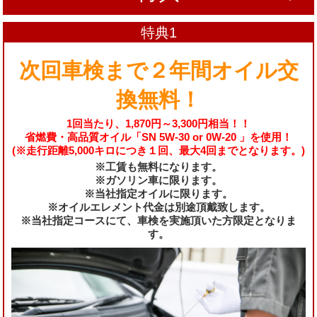
特典1
次回車検まで２年間オイル交
換無料！
1回当たり、1,870円～3,300円相当！！
省燃費・高品質オイル「SN 5W-30 or 0W-20 」を使用！
(※走行距離5,000キロにつき１回、最大4回までとなります。)
※工賃も無料になります。
※ガソリン車に限ります。
※当社指定オイルに限ります。
※オイルエレメント代金は別途頂戴致します。
※当社指定コースにて、車検を実施頂いた方限定となりま
す。