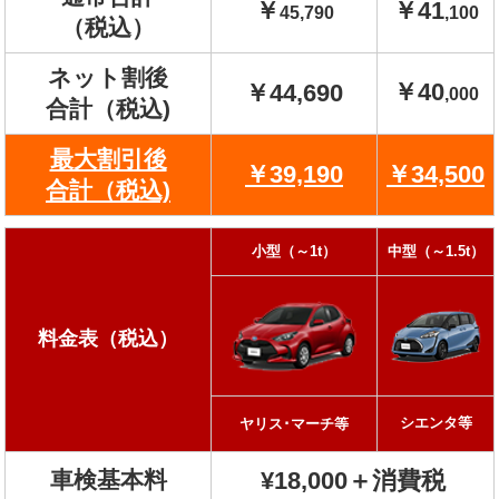
￥
￥41
45,790
,100
（税込）
ネット割後
￥40
￥44,690
,000
合計（税込)
最大割引後
￥39,190
￥34,500
合計（税込)
小型（～1t）
中型（～1.5t）
料金表（税込）
シエンタ等
ヤリス･マーチ等
車検基本料
¥18,000＋消費税