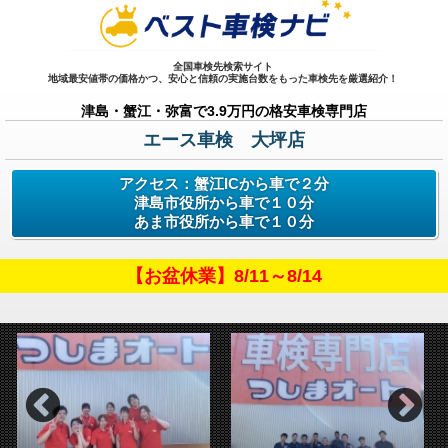
全国車検先検索サイト
地域最安値帯の価格かつ、安心と信頼の実施台数をもった車検先を厳選紹介！
津島・蟹江・弥富で3.9万円の格安車検専門店
エース車検 大坪店
アクセス：蟹江ICから車で２分
津島市役所から車で１０分
あま市役所から車で１０分
【お盆休業】8/11～8/14