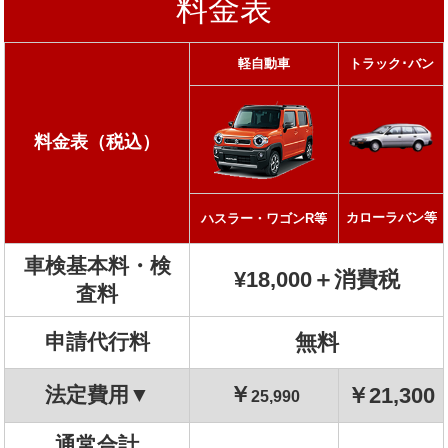
料金表
軽自動車
トラック･バン
料金表（税込）
カローラバン等
ハスラー・ワゴンR等
車検基本料・検
¥18,000＋消費税
査料
申請代行料
無料
￥
法定費用▼
￥21,300
25,990
通常合計