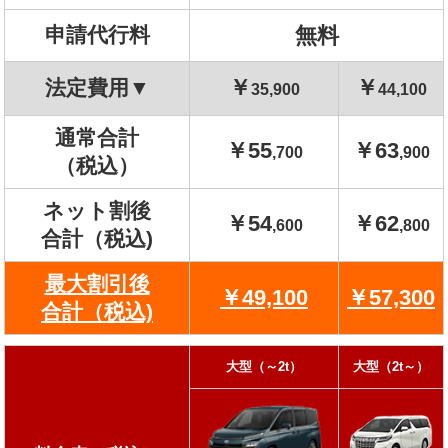
申請代行料
無料
￥
￥
法定費用▼
35,900
44,100
通常合計
￥55
￥63
,700
,900
（税込）
ネット割後
￥54
￥62
,600
,800
合計（税込)
最大割引後
￥49,100
￥57,300
合計（税込)
大型（～2t）
大型（2t～）