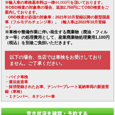
※輸入車の車検基本料は
一律
44,000円
を頂いております。
※OBD検査の対象車の場合、追加2,750円にてOBD検査をご
案内しております。
​ OBD検査が必須の対象車：2021年10月登録以降の新型国産
車（フルモデルチェンジ車）。（輸入車は2022年10月登録
～）
※車検や整備作業に伴い発生する廃棄物（廃油・フィル
ター等）の処理費用として、
産業廃棄物処理費用
1,100円
（税込）を別途ご負担いただきます。
以下の場合、当店では車検をお受けしており
ません。ご了承ください。
・バイク車検
・違法改造車
・抹消登録されたお車、ナンバープレート返納車両の新規登
録（車検）
・１ナンバー、８ナンバー車