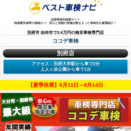
全国車検先検索サイト
地域最安値帯の価格かつ、安心と信頼の実施台数をもった車検先を厳選紹介！
別府市 由布市で3.6万円の格安車検専門店
ココデ車検
別府店
アクセス：別府大学駅から車で2分
上人ヶ浜公園から車で1分
【夏季休業】8月11日～8月14日