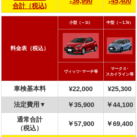
36,990
45,400
￥
￥
合計（税込)
小型（～1t）
中型（～1.5t）
料金表（税込）
マークⅡ･
ヴィッツ･マーチ等
スカイライン等
車検基本料
¥
22,000
¥
25,300
法定費用▼
￥35,900
￥44,100
通常合計
￥57,900
￥69,400
（税込）