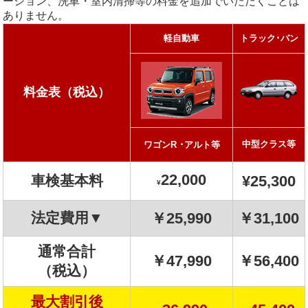
ーション、洗車・室内清掃等の料金を追加でいただくことは
ありません。
軽自動車
トラック･バン
料金表（税込）
中型クラス等
ワゴンR ･アルト等
22,000
車検基本料
¥
25,300
¥
法定費用▼
￥25,990
￥31,100
通常合計
￥47,990
￥56,400
（税込）
最大割引後