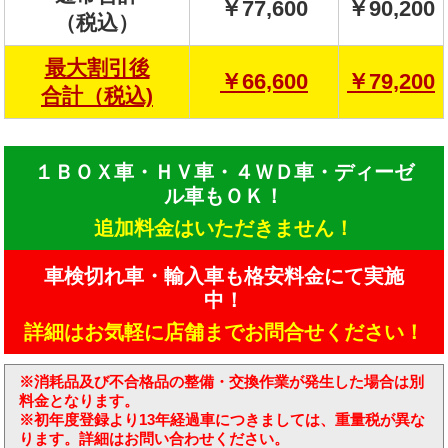
￥77,600
￥90,200
（税込）
最大割引後
￥66,600
￥79,200
合計（税込)
１ＢＯＸ車・ＨＶ車・４ＷＤ車・ディーゼ
ル車もＯＫ！
追加料金はいただきません！
車検切れ車・輸入車も格安料金にて実施
中！
詳細はお気軽に店舗までお問合せください！
※消耗品及び不合格品の整備・交換作業が発生した場合は別
料金となります。
※初年度登録より13年経過車につきましては、重量税が異な
ります。詳細はお問い合わせください。