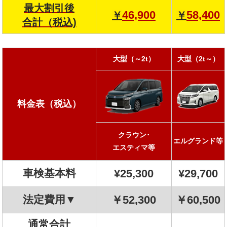
最大割引後
46,900
58,400
￥
￥
合計（税込)
大型（～2t）
大型（2t～）
料金表（税込）
クラウン･
エルグランド等
エスティマ等
車検基本料
¥25,300
¥29,700
法定費用▼
￥52,300
￥60,500
通常合計