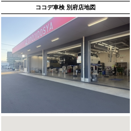
ココデ車検 別府店地図