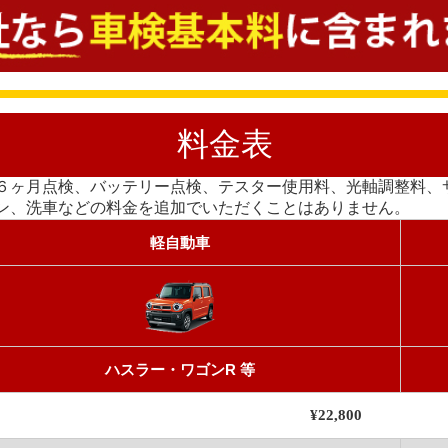
料金表
６ヶ月点検、バッテリー点検、テスター使用料、光軸調整料、
ン、洗車などの料金を追加でいただくことはありません。
軽自動車
ハスラー・ワゴンR 等
¥22,800