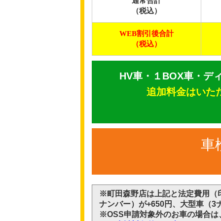
通常合計
（税込）
WEB割引後合計
（税込）
HV車・１BOX車・デ
追加料金はいた
車
※町田森野店は上記と法定費用（
ナンバー）が
+650円、大型車（
※OSS申請対象外のお車の場合は