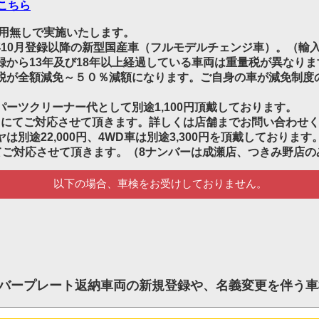
こちら
費用無しで実施いたします。
年10月登録以降の新型国産車（フルモデルチェンジ車）。（輸入車
から13年及び18年以上経過している車両は重量税が異なりま
税が全額減免～５０％減額になります。ご自身の車が減免制度
ーツクリーナー代として別途1,100円頂戴しております。
0円にてご対応させて頂きます。詳しくは店舗までお問い合わせ
ヤは別途22,000円、4WD車は別途3,300円を頂戴しております
円にてご対応させて頂きます。（8ナンバーは成瀬店、つきみ野店
以下の場合、車検をお受けしておりません。
バープレート返納車両の新規登録や、名義変更を伴う車