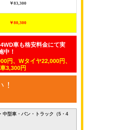
￥83,300
￥80,300
4WD車も格安料金にて実
施中！
00円、Wタイヤ22,000円、
車3,300円
い！
中型車・バン・トラック（5・4