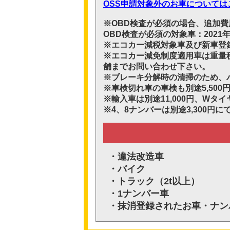
OSS申請対象外のお車については
※OBD検査が必須の場合、追加
OBD検査が必須の対象車：2021
※エコカー減税対象車及び新車登録
※エコカー減免制度適用車は重量
舗までお問い合わせ下さい。
※ブレーキ分解時の清掃のため、パ
※車検切れ車の車検も別途5,50
※輸入車は別途11,000円、Wタイ
※4、8ナンバーは別途3,300
・違法改造車
・バイク
・トラック（2t以上）
・1ナンバー車
・抹消登録されたお車・ナン