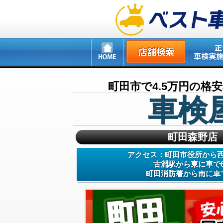
町田市で4.5万円の格
車検
町田森野店
アクセス：町田市役所から西
古淵駅から東に車で
町田消防署から南に車