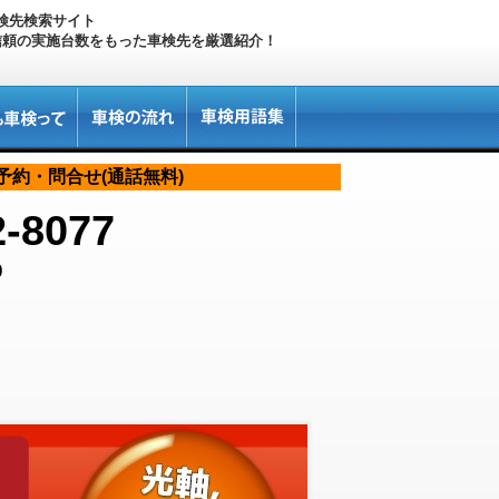
検先検索サイト
信頼の実施台数をもった車検先を厳選紹介！
予約・問合せ(通話無料)
2-8077
0