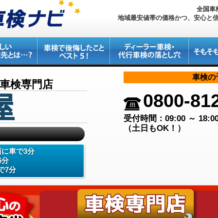
全国車
地域最安値帯の価格かつ、安心と
車検の
安車検専門店
0800-81
屋
受付時間：09:00 ～ 18:0
（土日もOK！）
に車で3分
6分
で7分