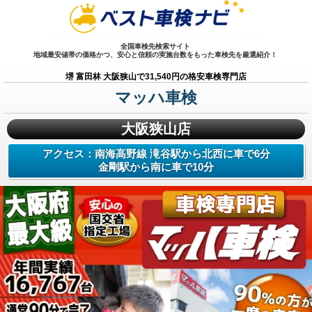
全国車検先検索サイト
地域最安値帯の価格かつ、安心と信頼の実施台数をもった車検先を厳選紹介！
堺 富田林 大阪狭山で31,540円の格安車検専門店
マッハ車検
大阪狭山店
アクセス：南海高野線 滝谷駅から北西に車で6分
金剛駅から南に車で10分