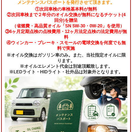
メンテナンスパスポートを発行させて頂きます。
①次回車検の車検基本料が無料
②次回車検まで２年分のオイル交換が無料になるチケット(4
回分)を贈呈
（省燃費・高品質オイル「SN 5W-30・0W-20」を使用）
③6ヶ月定期点検の点検費用・12ヶ月法定点検の法定費用が無
料
④ウィンカー・ブレーキ・スモールの電球交換を何度でも無
料で実施
※オイル交換はガソリン車のみ。また、当社指定オイルに限
ります。
※オイルエレメント代金は別途頂戴致します。
※LEDライト・HIDライト・社外品は対象外となります。