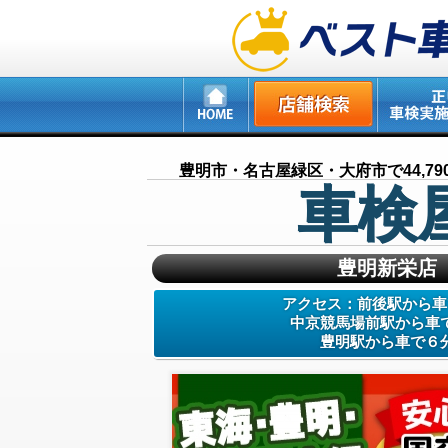
豊明市・名古屋緑区・大府市で44,7
車検
豊明新栄店
アクセス：前後駅から車
中京競馬場前駅から車
豊明駅から車で６