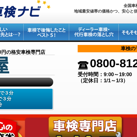
全国車
地域最安値帯の価格かつ、安心と
車検の
90円の格安車検専門店
屋
0800-81
受付時間：9:00～19:00
（定休日：1/1～1/3）
で３分
で３分
分