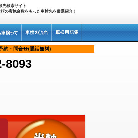
検先検索サイト
信頼の実施台数をもった車検先を厳選紹介！
予約・問合せ(通話無料)
2-8093