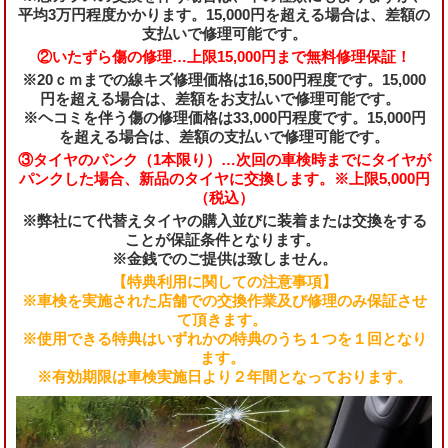
平均3万円程度かかります。15,000円を超える場合は、差額の
支払いで修理可能です。
②いたずら傷の修理…上限15,000円まで無料修理保証！
※20ｃｍまでの線キズ修理価格は16,500円程度です。15,000
円を超える場合は、差額をお支払いで修理可能です。
※ヘコミを伴う傷の修理価格は33,000円程度です。15,000円
を超える場合は、差額の支払いで修理可能です。
③タイヤのパンク（1本限り）…次回の車検時までにタイヤが
パンクした場合、新品のタイヤに交換します。※上限5,000円
（税込）
※弊社にて代替えタイヤの購入並びに装着または交換をする
ことが保証条件となります。
※金銭でのご提供は致しません。
【特典利用に関しての注意事項】
※車検を実施された店舗での交換作業及び修理のみ保証させ
て頂きます。
※使用できる特典はいずれかの特典のうち１つを１回となり
ます。
※有効期限は車検実施日より２年間となっております。