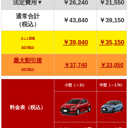
法定費用▼
￥26,240
￥21,550
通常合計
￥43,840
￥39,150
（税込）
ネット割後
￥39,840
￥35,150
合計(税込)
最大割引後
￥37,740
￥33,050
合計(税込)
小型（～1t）
中型（～1.5t）
料金表（税込）