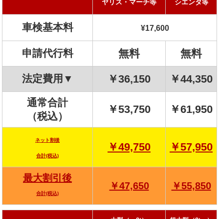
ヤリス・マーチ等
シエンタ
等
車検基本料
¥
17,600
申請代行料
無料
無料
法定費用▼
￥36,150
￥44,350
通常合計
￥53,750
￥61,950
（税込）
ネット割後
￥49,750
￥57,950
合計(税込)
最大割引後
￥47,650
￥55,850
合計(税込)