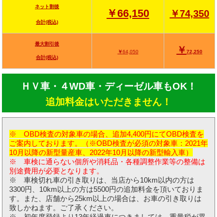
ネット割後
￥66,150
￥74,350
合計(税込)
最大割引後
￥
￥
64,050
72,250
合計(税込)
ＨＶ車・４WD車・ディーゼル車もOK！
追加料金はいただきません！
※ OBD検査の対象車の場合、追加4,400円にてOBD検査を
ご案内しております。（※OBD検査が必須の対象車：2021年
10月以降の新型量産車、2022年10月以降の新型輸入車）
※ 車検に通らない個所や消耗品・各種調整作業等の整備は
別途費用が必要となります。
※ 車検切れ車の引き取りは、当店から10km以内の方は
3300円、10km以上の方は5500円の追加料金を頂いておりま
す。また、店舗から25km以上の場合は、お車の引き取りは
致しかねます。ご了承ください。
※ 初年度登録より13年経過車につきましては、重量税が異