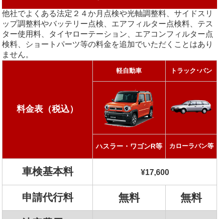
他社でよくある法定２４か月点検や光軸調整料、サイドスリ
ップ調整料やバッテリー点検、エアフィルター点検料、テス
ター使用料、タイヤローテーション、エアコンフィルター点
検料、ショートパーツ等の料金を追加でいただくことはあり
ません。
軽自動車
トラック･バン
料金表（税込）
ハスラー・ワゴンR等
カローラバン等
車検基本料
¥17,600
申請代行料
無料
無料