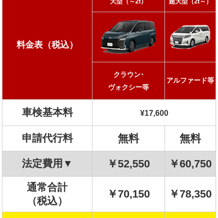
大型（～2t）
超大型（2t～）
料金表（税込）
クラウン･
アルファード等
ヴォクシー等
車検基本料
¥
17,600
申請代行料
無料
無料
法定費用▼
￥52,550
￥60,750
通常合計
￥70,150
￥78,350
（税込）