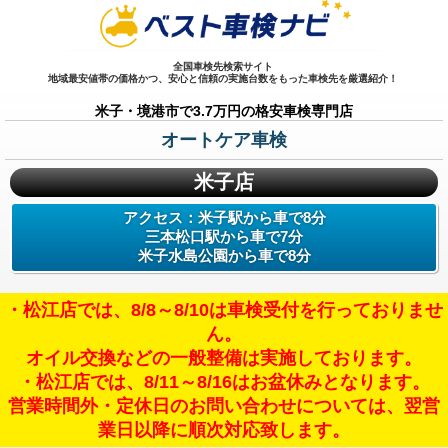
全国車検先検索サイト
地域最安値帯の価格かつ、安心と信頼の実施台数をもった車検先を厳選紹介！
米子・境港市で3.7万円の格安車検専門店
オートケア車検
米子店
アクセス：米子駅から車で8分
三本松口駅から車で7分
米子水島公園から車で8分
・松江店では、8/8～8/10は車検受付を行っておりませ
ん。
オイル交換などの一般整備は実施しております。
・松江店では、8/11～8/16はお盆休みとなります。
営業時間外・定休日のお問い合わせについては、翌営
業日以降に順次対応致します。