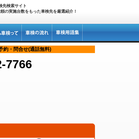
検先検索サイト
信頼の実施台数をもった車検先を厳選紹介！
予約・問合せ(通話無料)
2-7766