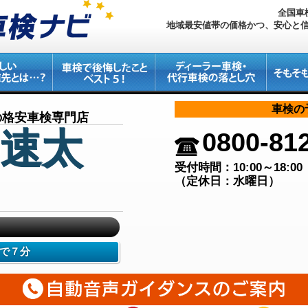
全国車
地域最安値帯の価格かつ、安心と
車検の
円の格安車検専門店
速太
0800-81
受付時間：10:00～18:00
（定休日：水曜日）
で７分