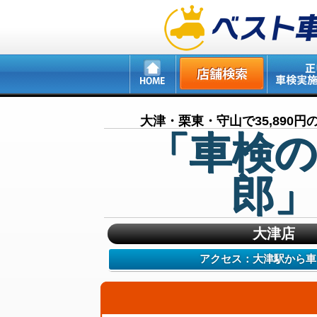
大津・栗東・守山で35,890
「車検の
郎」
大津店
アクセス：大津駅から車